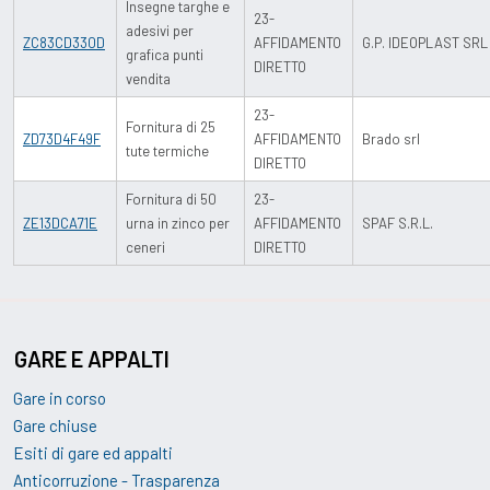
Insegne targhe e
23-
adesivi per
ZC83CD330D
AFFIDAMENTO
G.P. IDEOPLAST SRL
grafica punti
DIRETTO
vendita
23-
Fornitura di 25
ZD73D4F49F
AFFIDAMENTO
Brado srl
tute termiche
DIRETTO
Fornitura di 50
23-
ZE13DCA71E
urna in zinco per
AFFIDAMENTO
SPAF S.R.L.
ceneri
DIRETTO
GARE
E
APPALTI
Gare in corso
Gare chiuse
Esiti di gare ed appalti
Anticorruzione - Trasparenza