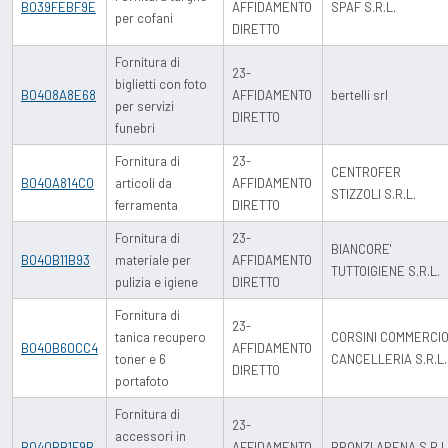
B039FEBF9E
AFFIDAMENTO
SPAF S.R.L.
per cofani
DIRETTO
Fornitura di
23-
biglietti con foto
B0408A8E68
AFFIDAMENTO
bertelli srl
per servizi
DIRETTO
funebri
Fornitura di
23-
CENTROFER
B040A814C0
articoli da
AFFIDAMENTO
STIZZOLI S.R.L.
ferramenta
DIRETTO
Fornitura di
23-
BIANCORE'
B040B11B93
materiale per
AFFIDAMENTO
TUTTOIGIENE S.R.L.
pulizia e igiene
DIRETTO
Fornitura di
23-
tanica recupero
CORSINI COMMERCI
B040B60CC4
AFFIDAMENTO
toner e 6
CANCELLERIA S.R.L.
DIRETTO
portafoto
Fornitura di
23-
accessori in
B040BB1F9B
AFFIDAMENTO
BRONZI ARENA S.R.L