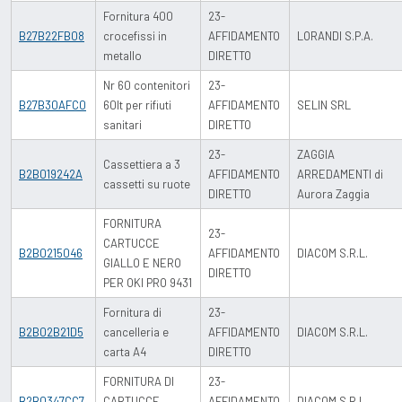
Fornitura 400
23-
B27B22FB08
crocefissi in
AFFIDAMENTO
LORANDI S.P.A.
metallo
DIRETTO
Nr 60 contenitori
23-
B27B30AFC0
60lt per rifiuti
AFFIDAMENTO
SELIN SRL
sanitari
DIRETTO
23-
ZAGGIA
Cassettiera a 3
B2B019242A
AFFIDAMENTO
ARREDAMENTI di
cassetti su ruote
DIRETTO
Aurora Zaggia
FORNITURA
23-
CARTUCCE
B2B0215046
AFFIDAMENTO
DIACOM S.R.L.
GIALLO E NERO
DIRETTO
PER OKI PRO 9431
Fornitura di
23-
B2B02B21D5
cancelleria e
AFFIDAMENTO
DIACOM S.R.L.
carta A4
DIRETTO
FORNITURA DI
23-
B2B0347CC7
CARTUCCE
AFFIDAMENTO
DIACOM S.R.L.