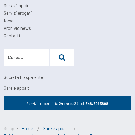
Servizi lapidei
Servizi erogati
News
Archivio news
Contatti
Vai
Società trasparente
Gare e appalti
Servizio reperibilità
24 ore su 24
, tel.
348/3965808
.
Sei qui:
Home
Gare e appalti