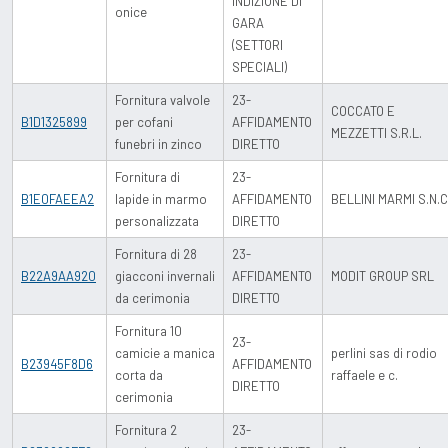
INDIZIONE DI
onice
GARA
(SETTORI
SPECIALI)
Fornitura valvole
23-
COCCATO E
B1D1325899
per cofani
AFFIDAMENTO
MEZZETTI S.R.L.
funebri in zinco
DIRETTO
Fornitura di
23-
B1E0FAEEA2
lapide in marmo
AFFIDAMENTO
BELLINI MARMI S.N.C
personalizzata
DIRETTO
Fornitura di 28
23-
B22A9AA920
giacconi invernali
AFFIDAMENTO
MODIT GROUP SRL
da cerimonia
DIRETTO
Fornitura 10
23-
camicie a manica
perlini sas di rodio
B23945F8D6
AFFIDAMENTO
corta da
raffaele e c.
DIRETTO
cerimonia
Fornitura 2
23-