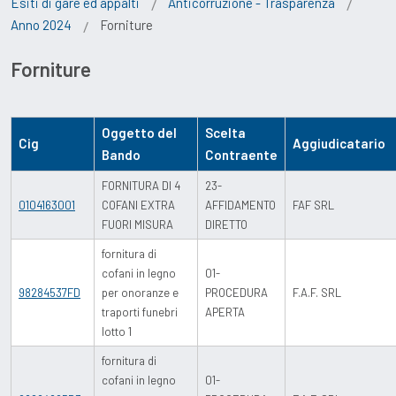
Esiti di gare ed appalti
Anticorruzione - Trasparenza
Anno 2024
Forniture
Forniture
Oggetto del
Scelta
Cig
Aggiudicatario
Bando
Contraente
FORNITURA DI 4
23-
0104163001
COFANI EXTRA
AFFIDAMENTO
FAF SRL
FUORI MISURA
DIRETTO
fornitura di
cofani in legno
01-
98284537FD
per onoranze e
PROCEDURA
F.A.F. SRL
traporti funebri
APERTA
lotto 1
fornitura di
cofani in legno
01-