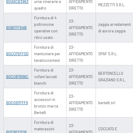
B0A6CB3963
urne cinerarie a
AFFIDAMENTO
MEZZETTI S.R.L.
quadro
DIRETTO
Fornitura di 4
23-
poltroncine
zaggia arredamenti
B0BFFF9416
AFFIDAMENTO
operative con
di aurora zaggia
DIRETTO
ritiro usato
Fornitura di
23-
B0C075FF0D
mentoniere per
AFFIDAMENTO
SPAF S.R.L.
tanatocosmesi
DIRETTO
Fornitura di
23-
BERTONCELLO
B0C087B96C
cofani laccati
AFFIDAMENTO
GRAZIANO S.R.L.
bianchi
DIRETTO
Fornitura di
23-
accessori in
B0C097FFF9
AFFIDAMENTO
bertelli srl
bronzo marca
DIRETTO
Bertelli
Fornitura di
23-
materassini
COCCATO E
B0D1B32D18
AFFIDAMENTO