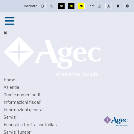
Modalità
Modalità
Alto
Alto
Alto
Font
Font
Font
Fon
Contrasto
Font
normale
notte
contrasto
contrasto
contrasto
leggibile
base
più
più
nero/bianco.
nero/giallo.
giallo/nero.
piccolo
gra
Home
Azienda
Orari e numeri sedi
Informazioni fiscali
Informazioni generali
Servizi
Funerali a tariffa controllata
Servizi funebri