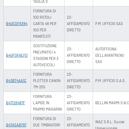
TAGLIA S
FORNITURA DI
100 ROTOLI
23-
B40EDF8394
CARTA 48 PER
AFFIDAMENTO
P.M. UFFICIO SAS
100 PER
DIRETTO
MANIFESTI
SOSTITUZIONE
23-
AUTOFFICINA
PNEUMATICI 4
B40F0FAEFD
AFFIDAMENTO
DELLAVANTRENO
STAGIONI PER 3
DIRETTO
SAS
AUTOVEICOLI
FORNITURA
23-
B43B74AA1C
PLOTTER CANON
AFFIDAMENTO
P.M. UFFICIO S.A.S.
TM-255
DIRETTO
FORNITURA
23-
B47128487F
LAPIDE IN
AFFIDAMENTO
BELLINI MARMI S.N.C
MARMO MAGARINI
DIRETTO
FORNITURA DI
23-
INAZ S.R.L. Societ
B47A5AB797
DUE TIMBRATORI
AFFIDAMENTO
Unipersonale