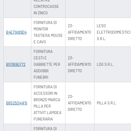
RELATIVE
CONTROCASSE
IN ZINCO
FORNITURA DI
23-
LESO
MONITOR
B4E71A89D4
AFFIDAMENTO
ELETTRODOMESTICI
TASTIERA MOUSE
DIRETTO
S.R.L.
E CAVO
FORNITURA
CESTI E
23-
B511B9EF72
GABBIETTE PER
AFFIDAMENTO
LDG S.R.L.
ADDOBBI
DIRETTO
FUNEBRI
FORNITURA DI
ACCESSORI IN
23-
BRONZO MARCA
B6525D44F6
AFFIDAMENTO
PILLA S.R.L.
PILLA PER
DIRETTO
ATTIVIT LAPIDEA
FUNERARIA
FORNITURA DI