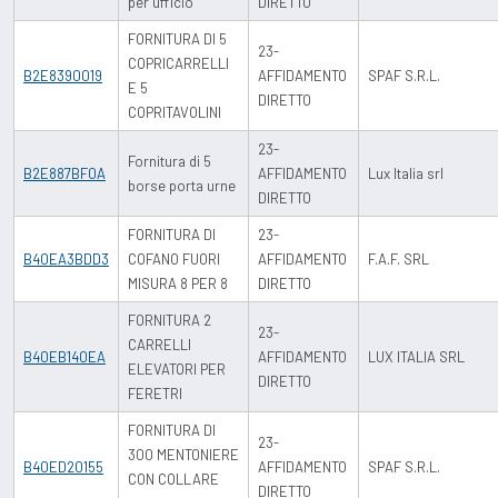
per ufficio
DIRETTO
FORNITURA DI 5
23-
COPRICARRELLI
B2E8390019
AFFIDAMENTO
SPAF S.R.L.
E 5
DIRETTO
COPRITAVOLINI
23-
Fornitura di 5
B2E887BF0A
AFFIDAMENTO
Lux Italia srl
borse porta urne
DIRETTO
FORNITURA DI
23-
B40EA3BDD3
COFANO FUORI
AFFIDAMENTO
F.A.F. SRL
MISURA 8 PER 8
DIRETTO
FORNITURA 2
23-
CARRELLI
B40EB140EA
AFFIDAMENTO
LUX ITALIA SRL
ELEVATORI PER
DIRETTO
FERETRI
FORNITURA DI
23-
300 MENTONIERE
B40ED20155
AFFIDAMENTO
SPAF S.R.L.
CON COLLARE
DIRETTO