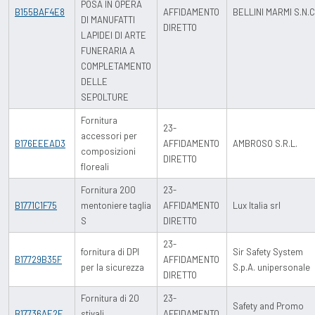
POSA IN OPERA
B155BAF4E8
AFFIDAMENTO
BELLINI MARMI S.N.C
DI MANUFATTI
DIRETTO
LAPIDEI DI ARTE
FUNERARIA A
COMPLETAMENTO
DELLE
SEPOLTURE
Fornitura
23-
accessori per
B176EEEAD3
AFFIDAMENTO
AMBROSO S.R.L.
composizioni
DIRETTO
floreali
Fornitura 200
23-
B1771C1F75
mentoniere taglia
AFFIDAMENTO
Lux Italia srl
S
DIRETTO
23-
fornitura di DPI
Sir Safety System
B17729B35F
AFFIDAMENTO
per la sicurezza
S.p.A. unipersonale
DIRETTO
Fornitura di 20
23-
Safety and Promo
B17736AE2E
stivali
AFFIDAMENTO