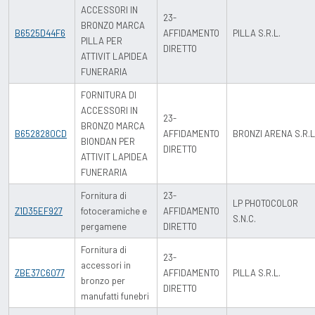
ACCESSORI IN
23-
BRONZO MARCA
B6525D44F6
AFFIDAMENTO
PILLA S.R.L.
PILLA PER
DIRETTO
ATTIVIT LAPIDEA
FUNERARIA
FORNITURA DI
ACCESSORI IN
23-
BRONZO MARCA
B6528280CD
AFFIDAMENTO
BRONZI ARENA S.R.L
BIONDAN PER
DIRETTO
ATTIVIT LAPIDEA
FUNERARIA
Fornitura di
23-
LP PHOTOCOLOR
Z1D35EF927
fotoceramiche e
AFFIDAMENTO
S.N.C.
pergamene
DIRETTO
Fornitura di
23-
accessori in
ZBE37C6077
AFFIDAMENTO
PILLA S.R.L.
bronzo per
DIRETTO
manufatti funebri