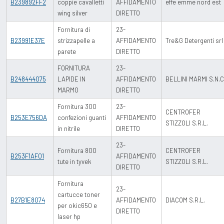
B239892FF2
coppie cavalletti
AFFIDAMENTO
effe emme nord est
wing silver
DIRETTO
Fornitura di
23-
B23991E37E
strizzapelle a
AFFIDAMENTO
Tre&G Detergenti srl
parete
DIRETTO
FORNITURA
23-
B248444075
LAPIDE IN
AFFIDAMENTO
BELLINI MARMI S.N.C
MARMO
DIRETTO
Fornitura 300
23-
CENTROFER
B253E756DA
confezioni guanti
AFFIDAMENTO
STIZZOLI S.R.L.
in nitrile
DIRETTO
23-
Fornitura 800
CENTROFER
B253F1AF01
AFFIDAMENTO
tute in tyvek
STIZZOLI S.R.L.
DIRETTO
Fornitura
23-
cartucce toner
B27B1E8074
AFFIDAMENTO
DIACOM S.R.L.
per okic650 e
DIRETTO
laser hp